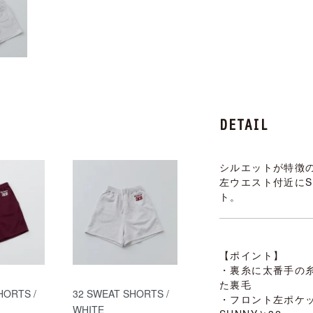
DETAIL
シルエットが特徴
左ウエスト付近にSU
ト。
【ポイント】
・裏糸に太番手の
た裏毛
HORTS /
32 SWEAT SHORTS /
・フロント左ポケ
WHITE