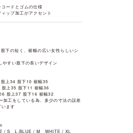
ーコードとゴムの仕様
ディップ加工がアクセント
】
、股下の短く、裾幅の広い女性らしいシ
用しやすい股下の長いデザイン
 股上34 股下10 裾幅35
 股上35 股下11 裾幅36
06 股上37 股下16 裾幅32
ラー加工をしている為、多少の寸法の誤差
ざいます
m
 / S L.BLUE / M WHITE / XL