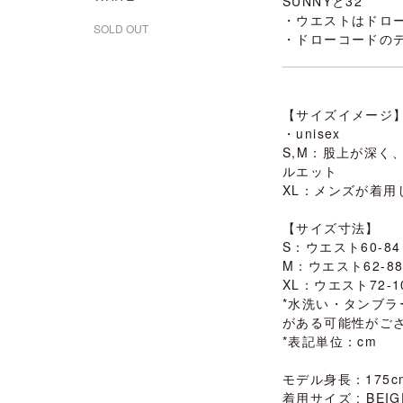
SUNNYと32
・ウエストはドロ
SOLD OUT
・ドローコードの
【サイズイメージ
・unisex
S,M：股上が深く
ルエット
XL：メンズが着
【サイズ寸法】
S：ウエスト60-84
M：ウエスト62-88
XL：ウエスト72-1
*水洗い・タンブ
がある可能性がご
*表記単位：cm
モデル身長：175c
着用サイズ : BEIGE