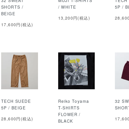
32 SWEAT
MUJI T-SHIRTS
TECH
SHORTS /
/ WHITE
5P / 
BEIGE
13,200円(税込)
28,6
17,600円(税込)
TECH SUEDE
Reiko Toyama
32 S
5P / BEIGE
T-SHIRTS
SHORT
FLOWER /
28,600円(税込)
17,6
BLACK