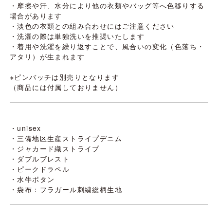
・摩擦や汗、水分により他の衣類やバッグ等へ色移りする
場合があります
・淡色の衣類との組み合わせにはご注意ください
・洗濯の際は単独洗いを推奨いたします
・着用や洗濯を繰り返すことで、風合いの変化（色落ち・
アタリ）が生まれます
※ピンバッチは別売りとなります
（商品には付属しておりません）
・unisex
・三備地区生産ストライプデニム
・ジャカード織ストライプ
・ダブルブレスト
・ピークドラペル
・水牛ボタン
・袋布：フラガール刺繍総柄生地